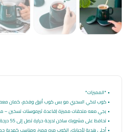
• *المميزات*
• كوب لاكي السحري مو بس كوب أنيق وفخم، كمان معه ق
• يجي معه ملحقات مميزة (قاعدة ثيرموستات تسخين – مل
• تحافظ على مشروبك ساخن لدرجة حرارة تصل إلى 55 درجة مئوية.
• أحلى هدية لأحبابك، الكوب مره مميز، ومناسب كهدية جمي