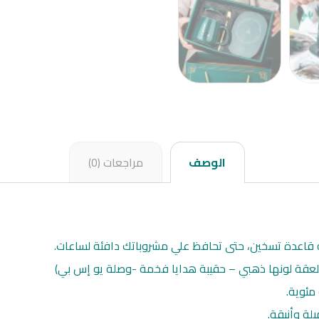
الوصف
مراجعات (0)
اعدة تسخين، حتى تحافظ علي مشروباتك دافئة لساعات.
عقة لونها ذهبي – حقيبة هدايا فخمة -وصلة يو إس بي)
لة وأنيقة.