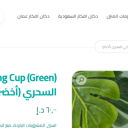
مات المنزل
دكان افكار السعودية
دكان افكار عمان
السحري (أخضر)
٦٠,٠٠
د.إ
انسى المشروبات الباردة، مع ال