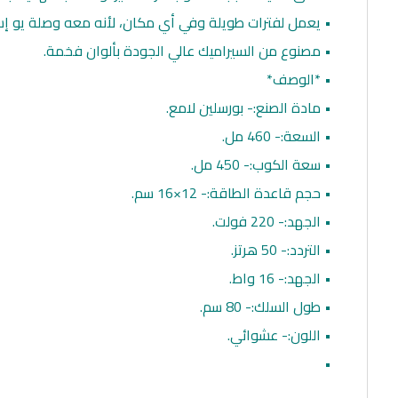
• يعمل لفترات طويلة وفي أي مكان، لأنه معه وصلة يو إ
• مصنوع من السيراميك عالي الجودة بألوان فخمة.
• *الوصف*
• مادة الصنع:- بورسلين لامع.
• السعة:- 460 مل.
• سعة الكوب:- 450 مل.
• حجم قاعدة الطاقة:- 12×16 سم.
• الجهد:- 220 فولت.
• التردد:- 50 هرتز.
• الجهد:- 16 واط.
• طول السلك:- 80 سم.
• اللون:- عشوائي.
•