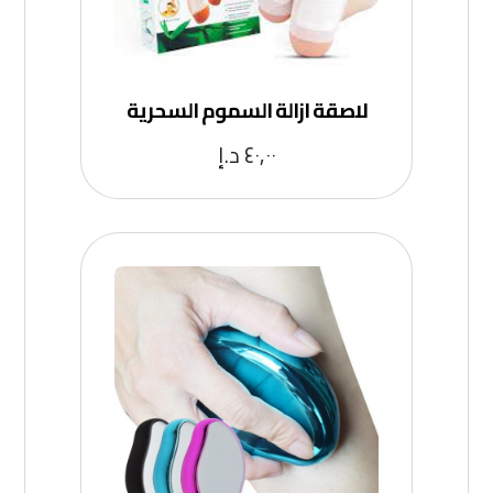
لاصقة ازالة السموم السحرية
٤٠,٠٠
د.إ