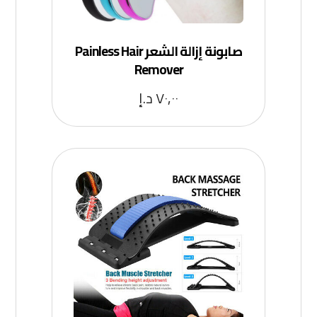
صابونة إزالة الشعر Painless Hair
Remover
٧٠,٠٠
د.إ