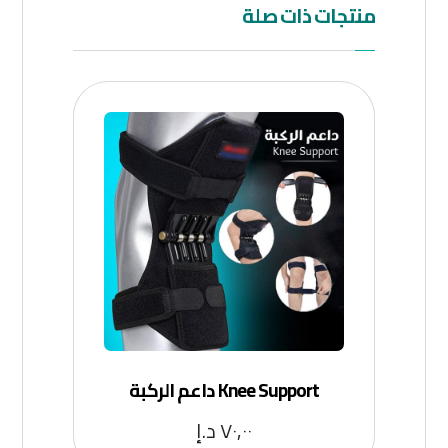
منتجات ذات صلة
Knee Support داعم الركبة
٧٠,٠٠
د.إ