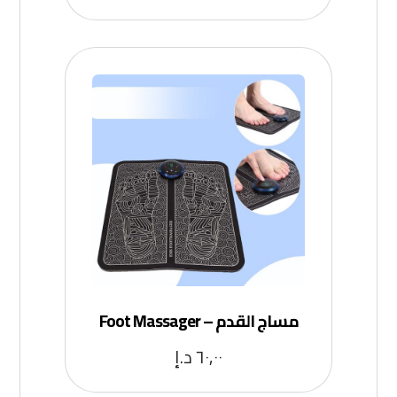
مساج القدم – Foot Massager
٦٠,٠٠
د.إ