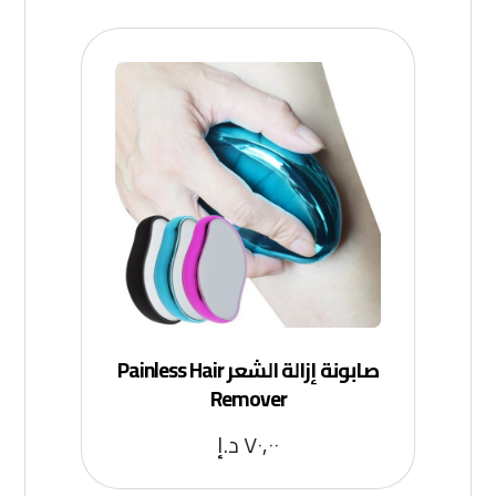
صابونة إزالة الشعر Painless Hair
Remover
٧٠,٠٠
د.إ