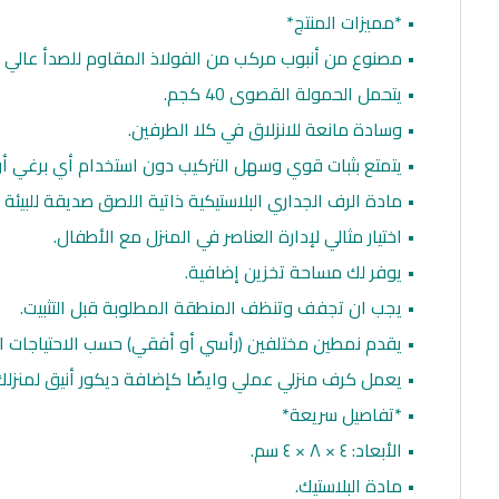
• *مميزات المنتج*
• مصنوع من أنبوب مركب من الفولاذ المقاوم للصدأ عالي ا
• يتحمل الحمولة القصوى 40 كجم.
• وسادة مانعة للانزلاق في كلا الطرفين.
• يتمتع بثبات قوي وسهل التركيب دون استخدام أي برغي أو
• مادة الرف الجداري البلاستيكية ذاتية اللصق صديقة للبيئة ت
• اختيار مثالي لإدارة العناصر في المنزل مع الأطفال.
• يوفر لك مساحة تخزين إضافية.
• يجب ان تجفف وتنظف المنطقة المطلوبة قبل التثبيت.
• يقدم نمطين مختلفين (رأسي أو أفقي) حسب الاحتياجات ا
• يعمل كرف منزلي عملي وايضًا كإضافة ديكور أنيق لمنزلك
• *تفاصيل سريعة*
• الأبعاد: ٤ × ٨ × ٤ سم.
• مادة البلاستيك.