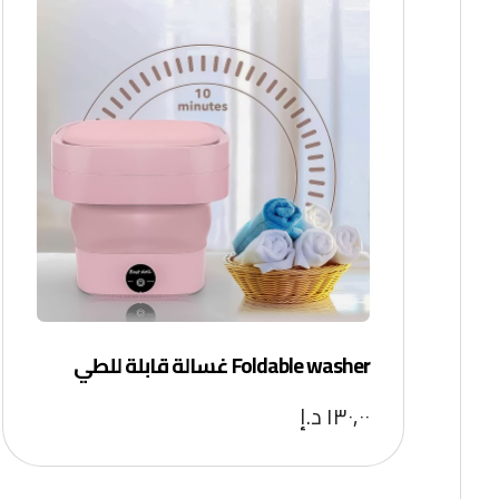
Foldable washer غسالة قابلة للطي
١٣٠,٠٠
د.إ