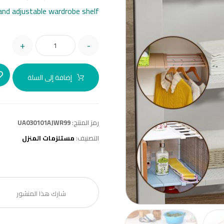
and adjustable wardrobe shelf.
+
-
إضافة إلى السلة
رمز المنتج:
UA030101AJWR99
التصنيف:
مستلزمات المنزل