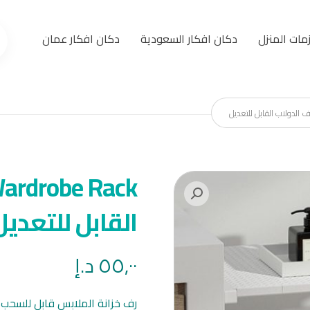
مات المنزل
دكان افكار السعودية
دكان افكار عمان
القابل للتعديل
٥٥,٠٠
د.إ
رف خزانة الملابس قابل للسحب و