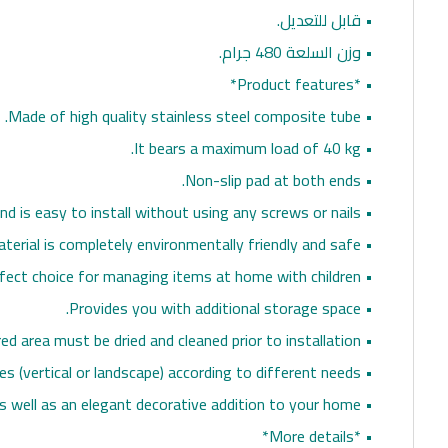
• قابل للتعديل.
• وزن السلعة 480 جرام.
• *Product features*
• Made of high quality stainless steel composite tube.
• It bears a maximum load of 40 kg.
• Non-slip pad at both ends.
• It has a strong hold and is easy to install without using any screws or nails.
• The self-adhesive PVC wall shelf material is completely environmentally friendly and safe.
• Perfect choice for managing items at home with children.
• Provides you with additional storage space.
• The required area must be dried and cleaned prior to installation.
• It offers two different styles (vertical or landscape) according to different needs.
• Serves as a practical home shelf as well as an elegant decorative addition to your home.
• *More details*