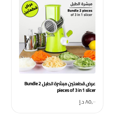
عرض قطعتين مبشرة الطبل Bundle 2
pieces of 3 in 1 slicer
٨٥,٠٠
د.إ