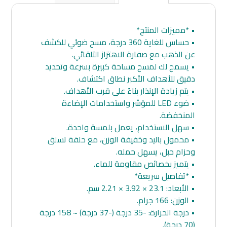
• *مميزات المنتج*
• حساس للغاية 360 درجة، مسح ضوئي للكشف
عن الذهب مع صفارة الاهتزاز التلقائي.
• يسمح لك لمسح مساحة كبيرة بسرعة وتحديد
دقيق للأهداف الأكبر نطاق اكتشاف.
• يتم زيادة الإنذار بناءً على قرب الأهداف.
• ضوء LED للمؤشر واستخدامات الإضاءة
المنخفضة.
• سهل الاستخدام، يعمل بلمسة واحدة.
• محمول باليد وخفيفة الوزن، مع حلقة تسلق
وحزام حبل، يسهل حمله.
• يتميز بخصائص مقاومة للماء.
• *تفاصيل سريعة*
• الأبعاد: 23.1 × 3.92 × 2.21 سم.
• الوزن: 166 جرام.
• درجة الحرارة: -35 درجة (-37 درجة) ~ 158 درجة
(70 درجة).