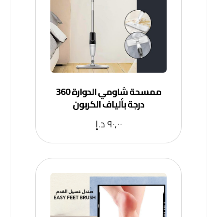
ممسحة شاومي الدوارة 360
درجة بألياف الكربون
٩٠,٠٠
د.إ