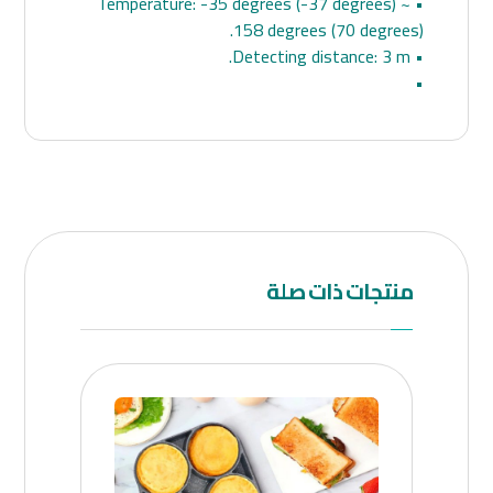
• Temperature: -35 degrees (-37 degrees) ~
158 degrees (70 degrees).
• Detecting distance: 3 m.
•
منتجات ذات صلة