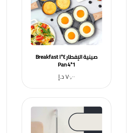
صينية الإفطار ٤*١ Breakfast
Pan 4*1
٧٠,٠٠
د.إ