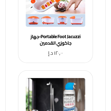
Portable Foot Jacuzzi-جهاز
جاكوزي القدمين
١٢٠,٠٠
د.إ