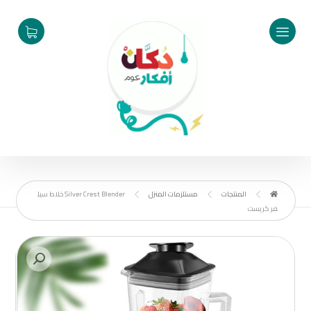
المنتجات
مستلزمات المنزل
Silver Crest Blender خلاط سيل
فر كريست