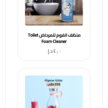
منظف الفوم للمرحاض Toilet
Foam Cleaner
٤٠,٠٠
د.إ