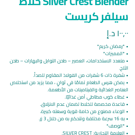
Silver Crest Blender خلاط
سيلفر كريست
١٠٠,٠٠
د.إ
• *رمضان كريم*
• *المميزات*
• متعدد الاستخدامات، العصير – طحن التوابل والبهارات – طحن
الثلج.
• شفرة ذات 6 شفرات من الفولاذ المقاوم للصدأ.
• يمكن هرس الطعام تمامًا في ثوانٍ ، مما يزيد من استخلاص
العناصر الغذائية والفيتامينات من الأطعمة.
• غطاء كوب مطاطي آمن غذائيًا.
• قاعدة مخصصة للخلاط لضمان عدم الانزلاق.
• الوعاء مصنوع من خامة قوية وسعته كبيرة.
• به 16 سرعة مختلفة وتتحكم به من خلال 3 زر.
• *الوصف*
• العلامة التجارية: SILVER CREST.