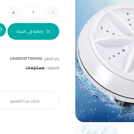
+
-
إضافة إلى السلة
رمز المنتج:
UA030107TNSH02
التصنيف:
مستلزمات