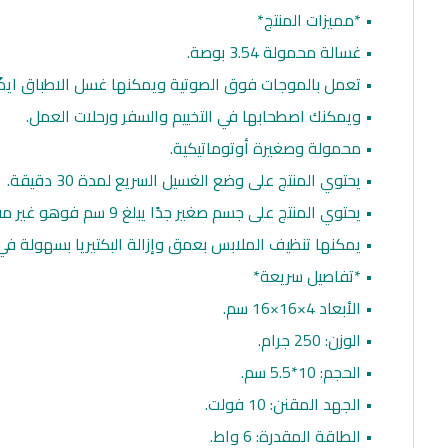
• *مميزات المنتج*
• غسالة محمولة 3.54 بوصة.
• تعمل بالموجات فوق الصوتية ويمكنها غسل الاطباق ايضًا
• ويمكنك اصطحابها في التخييم والسفر ورحلات العمل.
• محمولة وصغيرة أوتوماتيكية.
• يحتوي المنتج على وضع الغسيل السريع لمدة 30 دقيقة.
• يحتوي المنتج على جسم صغير جدًا يبلغ 9 سم فوهو غير مقيد تمامًا.
• يمكنها تنظيف الملابس بعمق وإزالة البكتيريا بسهولة في 
• *تفاصيل سريعة*
• الأبعاد ‎16×16×4 سم.
• الوزن: ‎250 جرام.
• الحجم: 10*5.5 سم.
• الجهد المقنن: 10 فولت.
• الطاقة المقدرة: 6 واط.