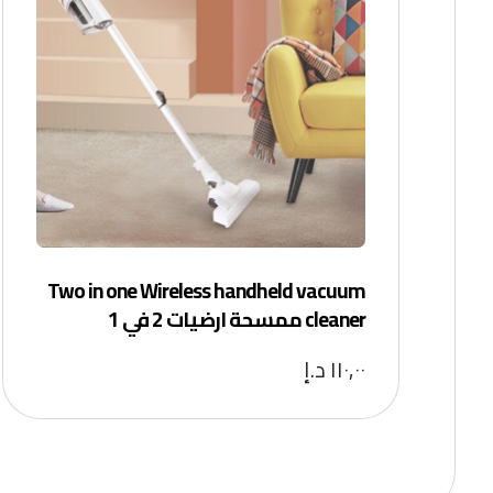
Two in one Wireless handheld vacuum
cleaner ممسحة ارضيات 2 في 1
١١٠,٠٠
د.إ