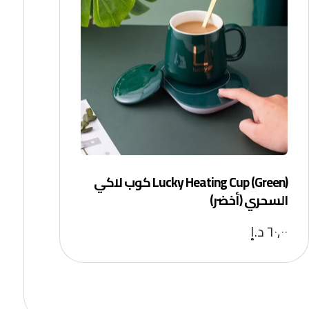
Lucky Heating Cup (Green) كوب لاكي
السحري (أخضر)
٦٠,٠٠
د.إ