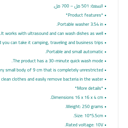
• السعة: 501 مل – 700 مل.
• *Product features*
• Portable washer 3.54 in.
• It works with ultrasound and can wash dishes as well.
• And you can take it camping, traveling and business trips.
• Portable and small automatic.
• The product has a 30-minute quick wash mode.
• The product has a very small body of 9 cm that is completely unrestricted.
• It can deeply clean clothes and easily remove bacteria in the water.
• *More details*
• Dimensions 16 x 16 x 4 cm.
• Weight: 250 grams.
• Size: 10*5.5cm.
• Rated voltage: 10V.