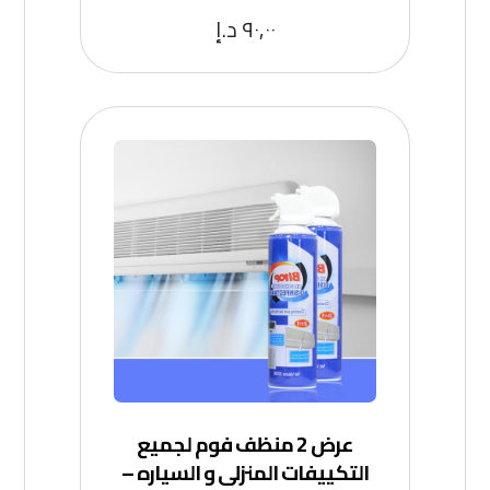
٩٠,٠٠
د.إ
عرض 2 منظف فوم لجميع
التكييفات المنزلى و السياره –