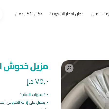
مات المنزل
دكان افكار السعودية
دكان افكار عمان
مزيل خدوش ال
٧٥,٠٠
د.إ
• *مميزات المنتج*
• يعمل على إزالة الخدوش السط