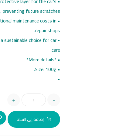
rotective layer for the car’s
t, preventing future scratches.
itional maintenance costs in
repair shops.
 a sustainable choice for car
care.
• *More details*
• Size: 100g.
•
+
-
إضافة إلى السلة