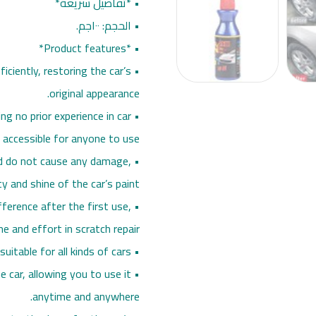
• *تفاصيل سريعة*
• الحجم: ١٠٠جم.
• *Product features*
iciently, restoring the car’s
original appearance.
ng no prior experience in car
 accessible for anyone to use.
nd do not cause any damage,
y and shine of the car’s paint.
fference after the first use,
e and effort in scratch repair.
• Can be used on various types of paint and colors, making it suitable for all kinds of cars.
he car, allowing you to use it
anytime and anywhere.