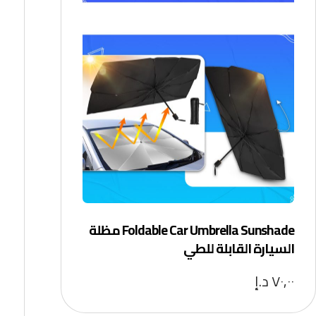
Foldable Car Umbrella Sunshade مظلة
السيارة القابلة للطي
٧٠,٠٠
د.إ