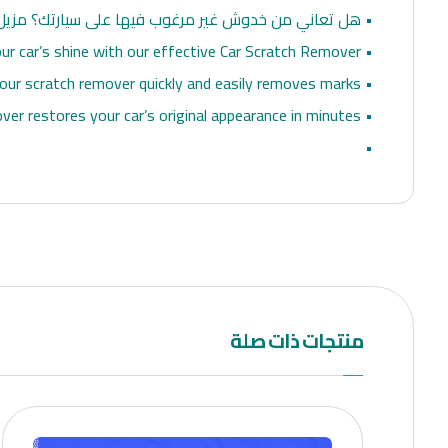
• هل تعاني من خدوش غير مرغوب فيها على سيارتك؟ مزيل خ
• Restore your car’s shine with our effective Car Scratch Remover.
• Whether the scratches are minor or deep, our scratch remover quickly and easily removes marks.
• Are you dealing with unwanted scratches on your car? The effective Car Scratch Remover restores your car’s original appearance in minutes.
•
منتجات ذات صلة