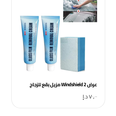
عرض 2 Windshield مزيل بقع للزجاج
٧٠,٠٠
د.إ