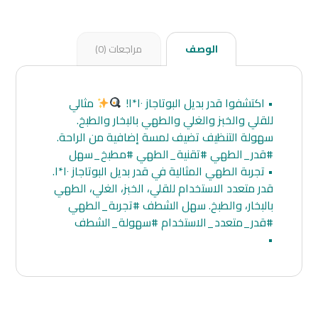
الوصف
مراجعات (0)
• اكتشفوا قدر بديل البوتاجاز ١٠*١!
مثالي
للقلي والخبز والغلي والطهي بالبخار والطبخ.
سهولة التنظيف تضيف لمسة إضافية من الراحة.
#قدر_الطهي #تقنية_الطهي #مطبخ_سهل
• تجربة الطهي المثالية في قدر بديل البوتاجاز ١٠*١.
قدر متعدد الاستخدام للقلي، الخبز، الغلي، الطهي
بالبخار، والطبخ. سهل الشطف #تجربة_الطهي
#قدر_متعدد_الاستخدام #سهولة_الشطف
•