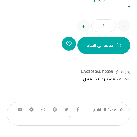
•
+
-
إضافة إلى السلة
رمز المنتج:
UA030404UT0099
التصنيف:
مستلزمات المنزل