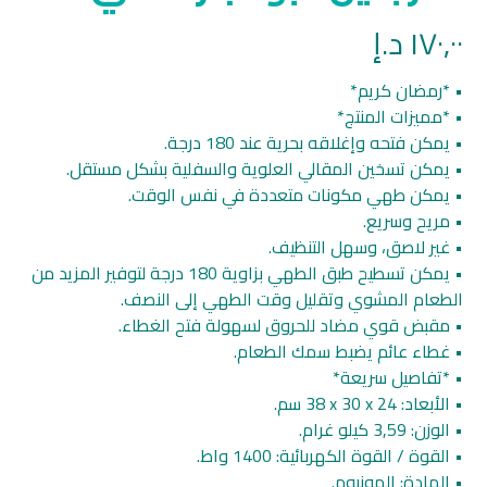
١٧٠,٠٠
د.إ
• *رمضان كريم*
• *مميزات المنتج*
• يمكن فتحه وإغلاقه بحرية عند 180 درجة.
• يمكن تسخين المقالي العلوية والسفلية بشكل مستقل.
• يمكن طهي مكونات متعددة في نفس الوقت.
• مريح وسريع.
• غير لاصق، وسهل التنظيف.
• يمكن تسطيح طبق الطهي بزاوية 180 درجة لتوفير المزيد من
الطعام المشوي وتقليل وقت الطهي إلى النصف.
• مقبض قوي مضاد للحروق لسهولة فتح الغطاء.
• غطاء عائم يضبط سمك الطعام.
• *تفاصيل سريعة*
• الأبعاد: ‎38 x 30 x 24 سم.
• الوزن: 3,59 كيلو غرام.
• القوة / القوة الكهربائية: ‎1400 واط.
• المادة: المونيوم.