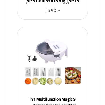
منظم زاوية متعدد الاستخدام
٩٥,٠٠
د.إ
9 in 1 Multifunction Magic