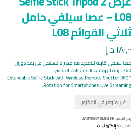
عرض 2 Selfie Stick Tripod
L08 – عصا سيلفي حامل
ثلاثي القوائم L08
١٨٠,٠٠
د.إ
عصا سيلفي قابلة للتمديد مع مصراع لاسلكي عن بعد دوران
360 درجة للهواتف الذكية البث المباشر.
Extendable Selfie Stick with Wireless Remote Shutter 360°
Rotation for Smartphones Live Streaming.
غير متوفر في المخزون
رمز المنتج:
UA010601SLBU99
التصنيف:
إلكترونيات