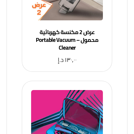
عرض 2 مكنسة كهربائية
محمول – Portable Vacuum
Cleaner
١٣٠,٠٠
د.إ