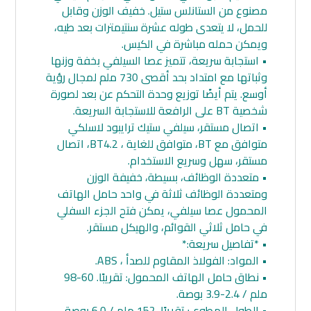
مصنوع من الستانلس ستيل. خفيف الوزن وقابل
للحمل، لا يتعدى طوله عشرة سنتيمترات بعد طيه،
ويمكن حمله مباشرة في الكيس.
• استجابة سريعة، تتميز عصا السيلفي بخفة وزنها
وثباتها مع امتداد بحد أقصى 730 ملم لمجال رؤية
أوسع. يتم أيضًا توزيع وحدة التحكم عن بعد لصورة
شخصية BT على الرافعة للاستجابة السريعة.
• اتصال مستقر، سيلفي ستيك ترايبود لاسلكي
متوافق مع BT، متوافق للغاية ، BT4.2، اتصال
مستقر، سهل وسريع الاستخدام.
• متعددة الوظائف، بسيطة، خفيفة الوزن
ومتعددة الوظائف ثلاثة في واحد حامل الهاتف
المحمول عصا سيلفي، يمكن فتح الجزء السفلي
في حامل ثلاثي القوائم، والهيكل مستقر.
• *تفاصيل سريعة:*
• المواد: الفولاذ المقاوم للصدأ ، ABS.
• نطاق حامل الهاتف المحمول: تقريبًا. 60-98
ملم / 2.4-3.9 بوصة.
• الطول المطوي: تقريبًا. 152 ملم / 6.0 بوصة.