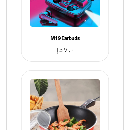
M19 Earbuds
٧٠,٠٠
د.إ