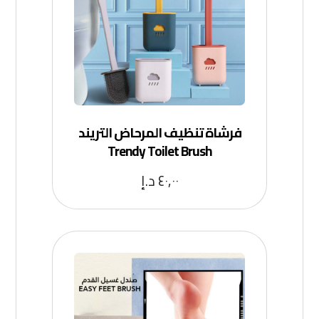
فرشاة تنظيف المرحاض التريند
Trendy Toilet Brush
٤٠,٠٠
د.إ