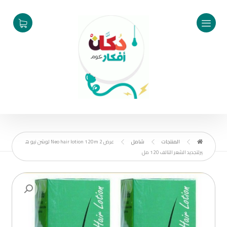
المنتجات
شامل
عرض 2 Neo hair lotion 120m لوشن نيو ه
يرلتجديد الشعر التالف 120 مل