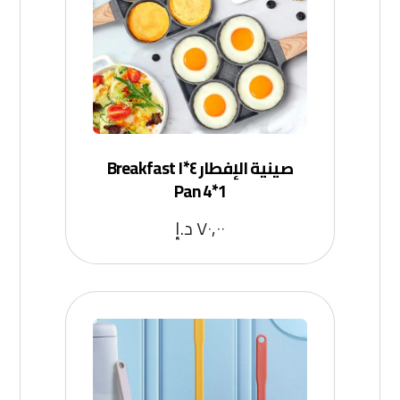
صينية الإفطار ٤*١ Breakfast
Pan 4*1
٧٠,٠٠
د.إ