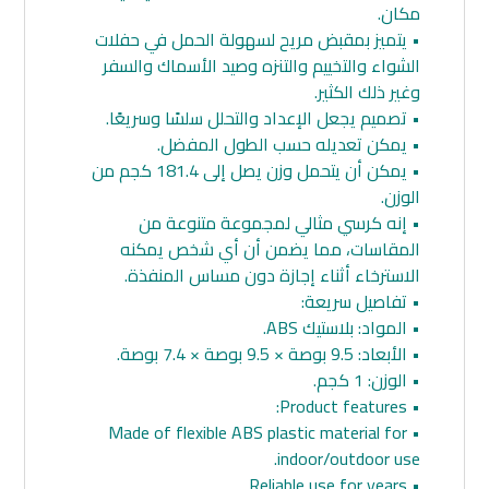
مكان.
• يتميز بمقبض مريح لسهولة الحمل في حفلات
الشواء والتخييم والتنزه وصيد الأسماك والسفر
وغير ذلك الكثير.
• تصميم يجعل الإعداد والتحلل سلسًا وسريعًا.
• يمكن تعديله حسب الطول المفضل.
• يمكن أن يتحمل وزن يصل إلى 181.4 كجم من
الوزن.
• إنه كرسي مثالي لمجموعة متنوعة من
المقاسات، مما يضمن أن أي شخص يمكنه
الاسترخاء أثناء إجازة دون مساس المنفذة.
• تفاصيل سريعة:
• المواد: بلاستيك ABS.
• الأبعاد: 9.5 بوصة × 9.5 بوصة × 7.4 بوصة.
• الوزن: 1 كجم.
• Product features:
• Made of flexible ABS plastic material for
indoor/outdoor use.
• Reliable use for years.