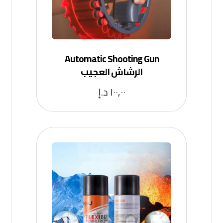
Automatic Shooting Gun
الرشاش العجيب
١٠٠,٠٠
د.إ