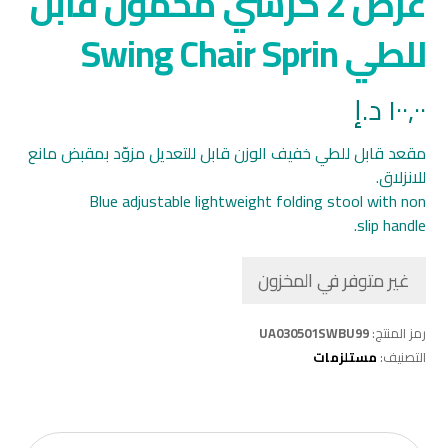
عرض 2 كرسي محمول قابل
للطي Swing Chair Sprin
١٠٠,٠٠
د.إ
مقعد قابل للطي خفيف الوزن قابل للتعديل مزوّد بمقبض مانع
للانزلاق.
Blue adjustable lightweight folding stool with non
slip handle.
غير متوفر في المخزون
رمز المنتج:
UA030501SWBU99
التصنيف:
مستلزمات