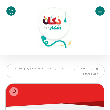
المنتجات
مستلزمات
عرض 2 كرسي محمول قابل للطي Swi
ng Chair Sprin