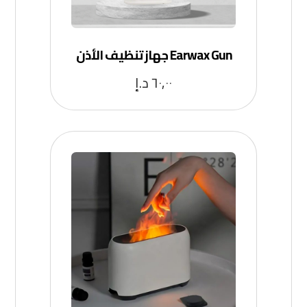
Earwax Gun جهاز تنظيف الأذن
٦٠,٠٠
د.إ