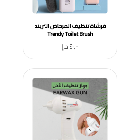
فرشاة تنظيف المرحاض التريند
Trendy Toilet Brush
٤٠,٠٠
د.إ