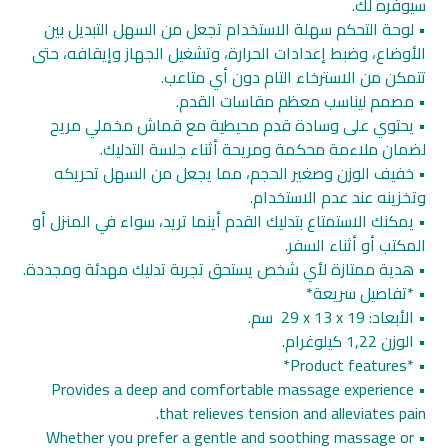
سيوفره لك.
• لوحة التحكم سهلة الاستخدام تجعل من السهل التبديل بين
الأوضاع، وضبط إعدادات الحرارة، وتشغيل الجهاز وإيقافه، حتى
تتمكن من الاسترخاء التام دون أي متاعب.
• مصمم ليناسب معظم مقاسات القدم.
• يحتوي على وسادة قدم محيطية مع قماش مخملي مريح
لضمان ملاءمة محكمة ومريحة أثناء جلسة التدليك.
• خفيف الوزن وصغير الحجم، مما يجعل من السهل تحريكه
وتخزينه عند عدم الاستخدام.
• يمكنك الاستمتاع بتدليك القدم أينما تريد، سواء في المنزل أو
المكتب أو أثناء السفر.
• هدية ممتازة لأي شخص يستحق تجربة تدليك مهدئة ومجددة.
• *تفاصيل سريعة*
• الأبعاد: ‎ 29 x 13 x 19 سم.
• الوزن 1,22 كيلوغرام.
• *Product features*
• Provides a deep and comfortable massage experience
that relieves tension and alleviates pain.
• Whether you prefer a gentle and soothing massage or