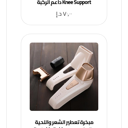
Knee Support داعم الركبة
٧٠,٠٠
د.إ
مبخرة تعطير الشعر واللحية