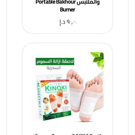
والملابس Portable Bakhour
Burner
٩٠,٠٠
د.إ