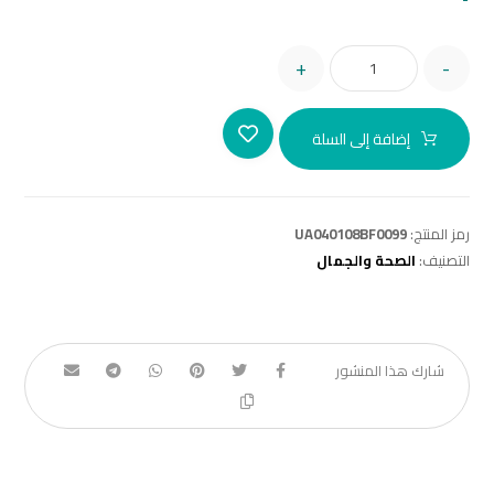
+
-
إضافة إلى السلة
رمز المنتج:
UA040108BF0099
التصنيف:
الصحة والجمال