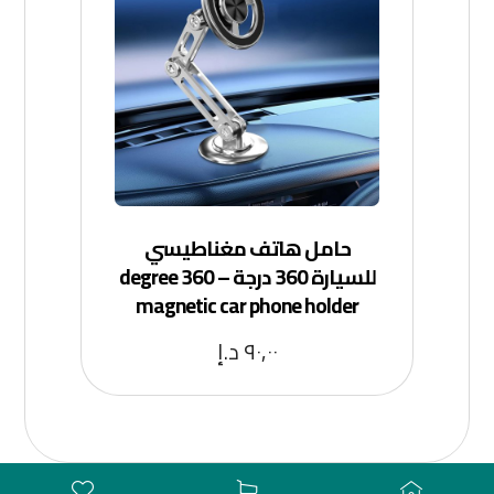
حامل هاتف مغناطيسي
للسيارة 360 درجة – 360 degree
magnetic car phone holder
٩٠,٠٠
د.إ