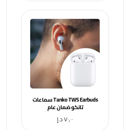
Tanko TWS Earbuds سماعات
تانكو ضمان عام
٧٠,٠٠
د.إ