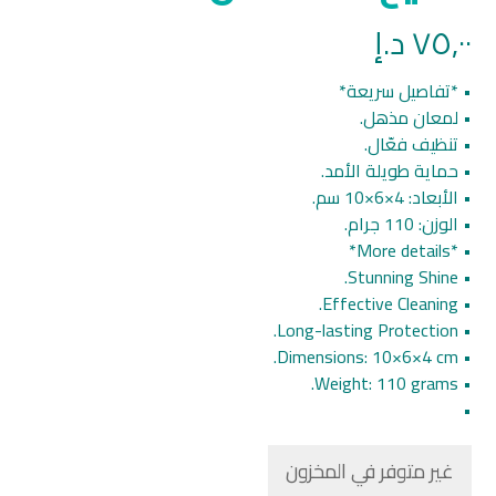
٧٥,٠٠
د.إ
• *تفاصيل سريعة*
• لمعان مذهل.
• تنظيف فعّال.
• حماية طويلة الأمد.
• الأبعاد: ‎10×6×4 سم.
• الوزن: 110 جرام.
• *More details*
• Stunning Shine.
• Effective Cleaning.
• Long-lasting Protection.
• Dimensions: 10×6×4 cm.
• Weight: 110 grams.
•
غير متوفر في المخزون