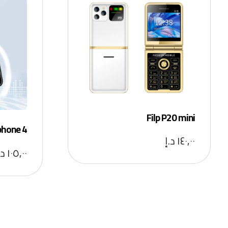
Filp P20 mini
5 Iphone 4
١٤٠,٠٠
د.إ
١٠٥,٠٠
د.