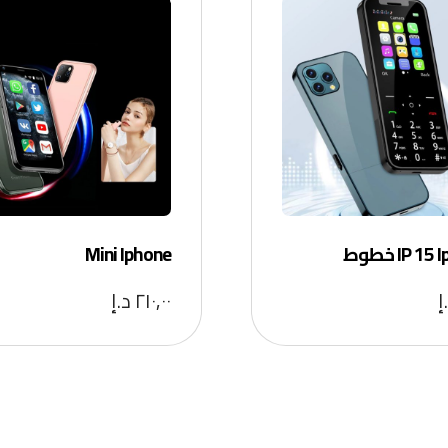
IP 1 خطوط
Mini Iphone
إ
٢١٠,٠٠
د.إ